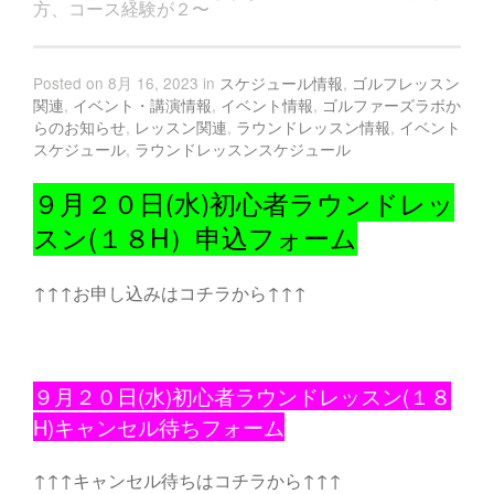
方、コース経験が２〜
Posted on 8月 16, 2023 in
スケジュール情報
,
ゴルフレッスン
関連
,
イベント・講演情報
,
イベント情報
,
ゴルファーズラボか
らのお知らせ
,
レッスン関連
,
ラウンドレッスン情報
,
イベント
スケジュール
,
ラウンドレッスンスケジュール
９月２０日(水)初心者ラウンドレッ
スン(１８H）申込フォーム
↑↑↑お申し込みはコチラから↑↑↑
９月２０日(水)初心者ラウンドレッスン(１８
H)キャンセル待ちフォーム
↑↑↑キャンセル待ちはコチラから↑↑↑