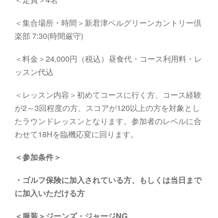
＜集合場所・時間＞
新君津ベルグリーンカントリー倶
楽部
7
:3
0
(
時間厳守
)
＜料金＞24,000円（税込）昼食代・コース利用料・レ
ッスン代込
＜レッスン内容＞初めてコースに行く方、コース経験
が2～3回程度の方、スコアが120以上の方を対象とし
たラウンドレッスンとなります。参加者のレベルに合
わせて18Hを臨機応変に回ります。
＜参加条件＞
・
ゴルフ保険に加入されている方、もしくは当日まで
に加入いただける方
＜服装＞ジーンズ・ジャージNG