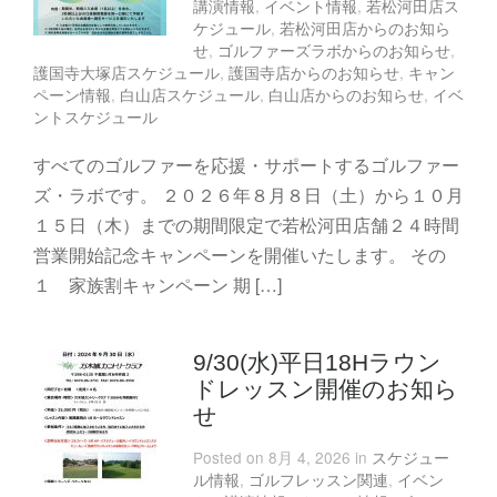
講演情報
,
イベント情報
,
若松河田店ス
ケジュール
,
若松河田店からのお知ら
せ
,
ゴルファーズラボからのお知らせ
,
護国寺大塚店スケジュール
,
護国寺店からのお知らせ
,
キャン
ペーン情報
,
白山店スケジュール
,
白山店からのお知らせ
,
イベ
ントスケジュール
すべてのゴルファーを応援・サポートするゴルファー
ズ・ラボです。 ２０２６年８月８日（土）から１０月
１５日（木）までの期間限定で若松河田店舗２４時間
営業開始記念キャンペーンを開催いたします。 その
１ 家族割キャンペーン 期 […]
9/30(水)平日18Hラウン
ドレッスン開催のお知ら
せ
Posted on 8月 4, 2026 in
スケジュー
ル情報
,
ゴルフレッスン関連
,
イベン