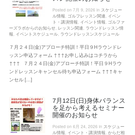
Posted on 7月 9, 2026 in
スケジュー
ル情報
,
ゴルフレッスン関連
,
イベン
ト・講演情報
,
イベント情報
,
ゴルファ
ーズラボからのお知らせ
,
レッスン関連
,
ラウンドレッスン情
報
,
イベントスケジュール
,
ラウンドレッスンスケジュール
７月２４日(金)アプローチ特訓！平日９Hラウンドレ
ッスン申込フォーム ↑↑↑お申し込みはコチラから
↑↑↑ ７月２４日(金)アプローチ特訓！平日９Hラウ
ンドレッスンキャンセル待ち申込フォーム ↑↑↑キャ
ンセル […]
7月12日(日)身体バランス
を足から考えるセミナー
開催のお知らせ
Posted on 6月 24, 2026 in
スケジュー
ル情報
,
イベント・講演情報
,
からだ相