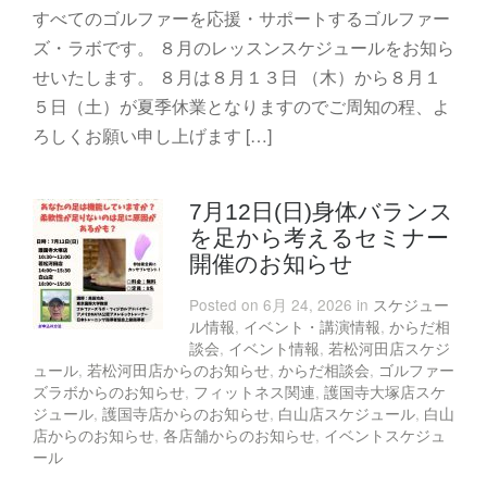
すべてのゴルファーを応援・サポートするゴルファー
ズ・ラボです。 ８月のレッスンスケジュールをお知ら
せいたします。 ８月は８月１３日 （木）から８月１
５日（土）が夏季休業となりますのでご周知の程、よ
ろしくお願い申し上げます […]
7月12日(日)身体バランス
を足から考えるセミナー
開催のお知らせ
Posted on 6月 24, 2026 in
スケジュー
ル情報
,
イベント・講演情報
,
からだ相
談会
,
イベント情報
,
若松河田店スケジ
ュール
,
若松河田店からのお知らせ
,
からだ相談会
,
ゴルファー
ズラボからのお知らせ
,
フィットネス関連
,
護国寺大塚店スケ
ジュール
,
護国寺店からのお知らせ
,
白山店スケジュール
,
白山
店からのお知らせ
,
各店舗からのお知らせ
,
イベントスケジュ
ール