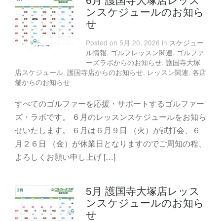
6月 護国寺大塚店レッス
ンスケジュールのお知ら
せ
Posted on 5月 20, 2026 in
スケジュー
ル情報
,
ゴルフレッスン関連
,
ゴルファ
ーズラボからのお知らせ
,
護国寺大塚
店スケジュール
,
護国寺店からのお知らせ
,
レッスン関連
,
各店
舗からのお知らせ
すべてのゴルファーを応援・サポートするゴルファー
ズ・ラボです。 ６月のレッスンスケジュールをお知ら
せいたします。 ６月は６月９日 （火）が試打会、６
月２６日 （金）が休業日となりますのでご周知の程、
よろしくお願い申し上げ […]
5月 護国寺大塚店レッス
ンスケジュールのお知ら
せ