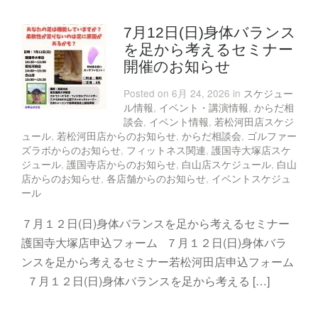
7月12日(日)身体バランス
を足から考えるセミナー
開催のお知らせ
Posted on 6月 24, 2026 in
スケジュー
ル情報
,
イベント・講演情報
,
からだ相
談会
,
イベント情報
,
若松河田店スケジ
ュール
,
若松河田店からのお知らせ
,
からだ相談会
,
ゴルファー
ズラボからのお知らせ
,
フィットネス関連
,
護国寺大塚店スケ
ジュール
,
護国寺店からのお知らせ
,
白山店スケジュール
,
白山
店からのお知らせ
,
各店舗からのお知らせ
,
イベントスケジュ
ール
７月１２日(日)身体バランスを足から考えるセミナー
護国寺大塚店申込フォーム ７月１２日(日)身体バラ
ンスを足から考えるセミナー若松河田店申込フォーム
７月１２日(日)身体バランスを足から考える […]