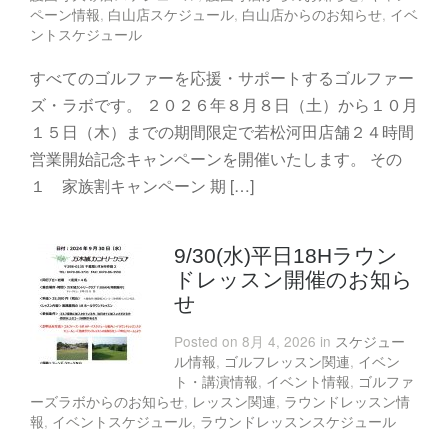
ペーン情報
,
白山店スケジュール
,
白山店からのお知らせ
,
イベ
ントスケジュール
すべてのゴルファーを応援・サポートするゴルファー
ズ・ラボです。 ２０２６年８月８日（土）から１０月
１５日（木）までの期間限定で若松河田店舗２４時間
営業開始記念キャンペーンを開催いたします。 その
１ 家族割キャンペーン 期 […]
9/30(水)平日18Hラウン
ドレッスン開催のお知ら
せ
Posted on 8月 4, 2026 in
スケジュー
ル情報
,
ゴルフレッスン関連
,
イベン
ト・講演情報
,
イベント情報
,
ゴルファ
ーズラボからのお知らせ
,
レッスン関連
,
ラウンドレッスン情
報
,
イベントスケジュール
,
ラウンドレッスンスケジュール