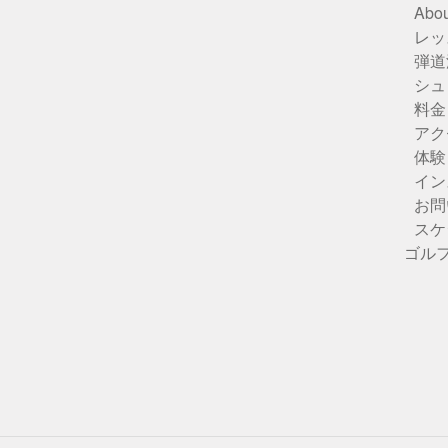
Abou
レッ
弾道
シュ
料金
アク
体験
イン
お問
スケ
ゴル