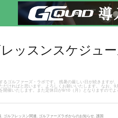
。新宿区、若松河田で気軽にゴルフレッスン！
店レッスンスケジュ
するゴルファーズ・ラボです。 残暑の厳しい日が続きますが
ただければと思います。よろしくお願いいたします。 なお、9
開催いたします。また定休日が9/10（月）となりますのでよ
報
,
ゴルフレッスン関連
,
ゴルファーズラボからのお知らせ
,
護国