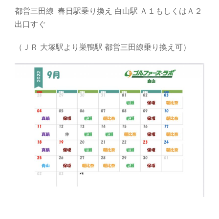
都営三田線 春日駅乗り換え 白山駅 Ａ１もしくはＡ２
出口すぐ
（ＪＲ 大塚駅より巣鴨駅 都営三田線乗り換え可）