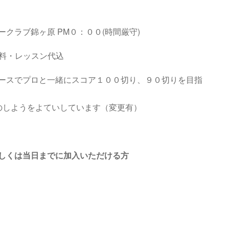
ークラブ錦ヶ原
PM０：００
(
時間厳守
)
用料・レッスン代込
ースでプロと一緒にスコア１００切り、９０切りを目指
のしようをよていしています（変更有）
しくは当日までに加入いただける方