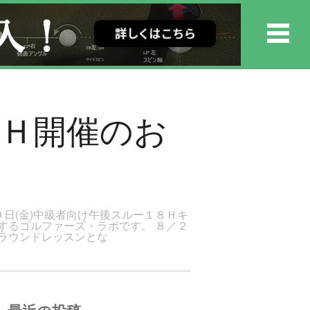
18Ｈ開催のお
９日(金)中級者向け午後スルー１８Ｈキ
トするゴルファーズ・ラボです。 ８／２
ラウンドレッスンとな