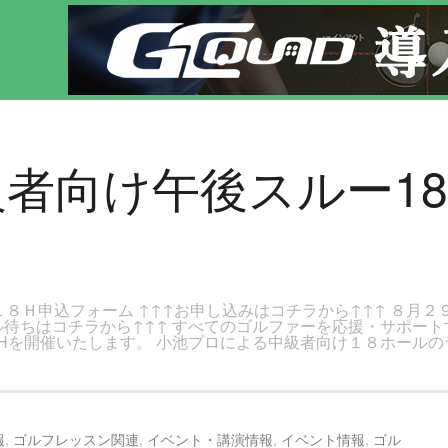
ジです。新宿区、若松河田で気軽にゴルフレッスン！
 中級者向け午後スルー
１８Ｈ申込フォーム ↑↑↑お申し込みはコチラから↑↑↑ ８月２
ル待ちはコチラから↑↑↑ すべてのゴルファーを応援・サポー
Hを開催いたします。 小池プロによる中級者向け１８ホールの
報
,
ゴルフレッスン関連
,
イベント・講演情報
,
イベント情報
,
ゴル