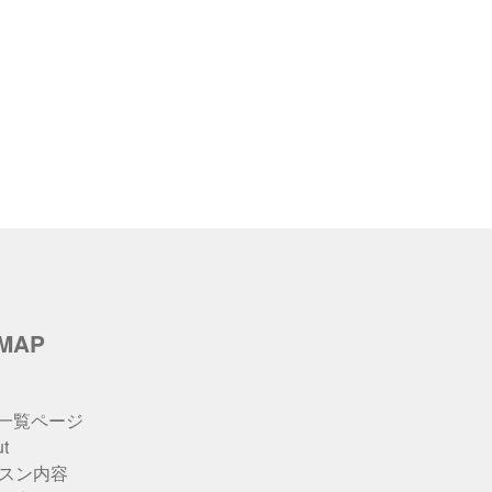
eMAP
u一覧ページ
t
スン内容