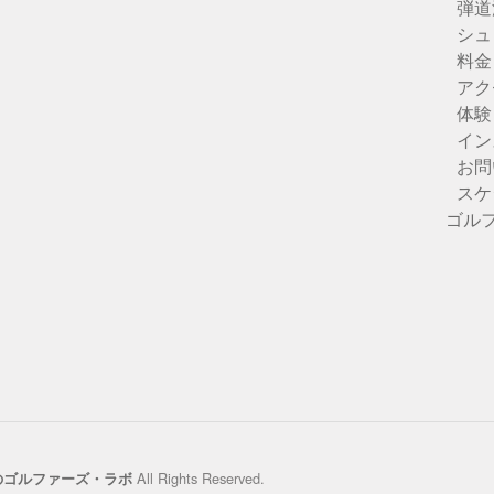
弾道
シュ
料金
アク
体験
イン
お問
スケ
ゴル
All Rights Reserved.
のゴルファーズ・ラボ