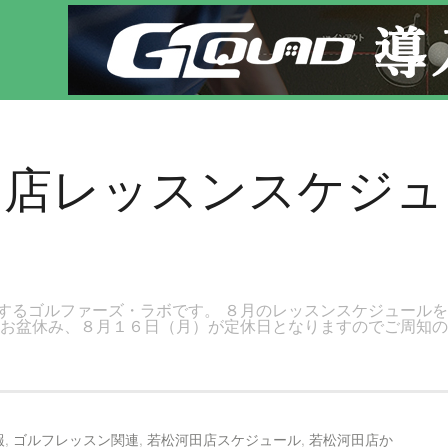
す。新宿区、若松河田で気軽にゴルフレッスン！
田店レッスンスケジ
するゴルファーズ・ラボです。 ８月のレッスンスケジュール
はお盆休み、８月１６日（月）が定休日となりますのでご周知の
報
,
ゴルフレッスン関連
,
若松河田店スケジュール
,
若松河田店か