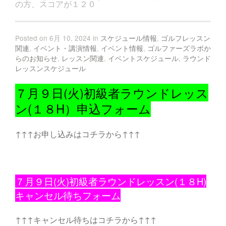
の方、スコアが１２０
Posted on 6月 10, 2024 in
スケジュール情報
,
ゴルフレッスン
関連
,
イベント・講演情報
,
イベント情報
,
ゴルファーズラボか
らのお知らせ
,
レッスン関連
,
イベントスケジュール
,
ラウンド
レッスンスケジュール
７月９日(火)初級者ラウンドレッス
ン(１８H）申込フォーム
↑↑↑お申し込みはコチラから↑↑↑
７月９日(火)初級者ラウンドレッスン(１８H)
キャンセル待ちフォーム
↑↑↑キャンセル待ちはコチラから↑↑↑