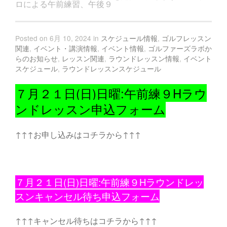
ロによる午前練習、午後９
Posted on 6月 10, 2024 in
スケジュール情報
,
ゴルフレッスン
関連
,
イベント・講演情報
,
イベント情報
,
ゴルファーズラボか
らのお知らせ
,
レッスン関連
,
ラウンドレッスン情報
,
イベント
スケジュール
,
ラウンドレッスンスケジュール
７月２１日(日)日曜:午前練９Hラウ
ンドレッスン申込フォーム
↑↑↑お申し込みはコチラから↑↑↑
７月２１日(日)日曜:午前練９Hラウンドレッ
スンキャンセル待ち申込フォーム
↑↑↑キャンセル待ちはコチラから↑↑↑