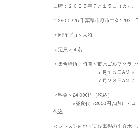
日時：２０２５年７月１５日（火）、
〒290-0225 千葉県市原市牛久1293 TE
＜同行プロ＞大沼
＜定員＞４名
＜集合場所・時間＞市原ゴルフクラブ
７月１５日AM ８：４４(時
７月２３日AM ７：４８(時
＜料金＞24,000円（税込）
※昼食代（2000円以内）・ロッ
代込
＜レッスン内容＞実践重視の１８ホー