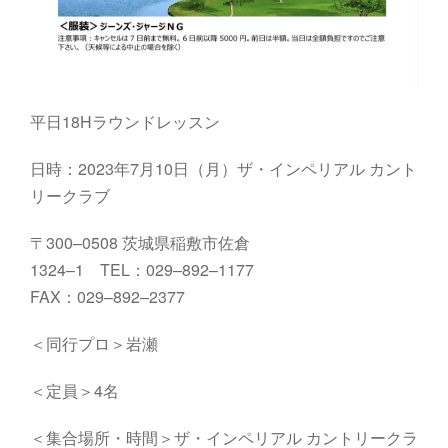
平日18Hラウンドレッスン
日時：2023年7月10日（月）ザ・インペリアル カント
リークラブ
〒
300
–
0
508
茨城県稲敷市佐倉
1324
–
1
TEL
：
029
–
892
–
1177
FAX
：
029
–
892
–
2377
＜同行プロ＞岩瀬
＜定員＞4名
＜集合場所・時間＞ザ・インペリアル カントリークラ