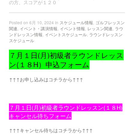
の方、スコアが１２０
Posted on 6月 10, 2024 in
スケジュール情報
,
ゴルフレッスン
関連
,
イベント・講演情報
,
イベント情報
,
レッスン関連
,
ラウ
ンドレッスン情報
,
イベントスケジュール
,
ラウンドレッスン
スケジュール
７月１日(月)初級者ラウンドレッス
ン(１８H）申込フォーム
↑↑↑お申し込みはコチラから↑↑↑
７月１日(月)初級者ラウンドレッスン(１８H)
キャンセル待ちフォーム
↑↑↑キャンセル待ちはコチラから↑↑↑