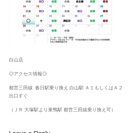
白山店
◎アクセス情報◎
都営三田線 春日駅乗り換え 白山駅 Ａ１もしくはＡ２
出口すぐ
（ＪＲ 大塚駅より巣鴨駅 都営三田線乗り換え可）