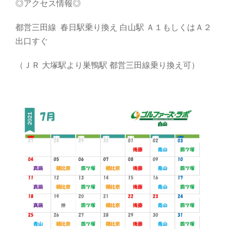
◎アクセス情報◎
都営三田線 春日駅乗り換え 白山駅 Ａ１もしくはＡ２
出口すぐ
（ＪＲ 大塚駅より巣鴨駅 都営三田線乗り換え可）