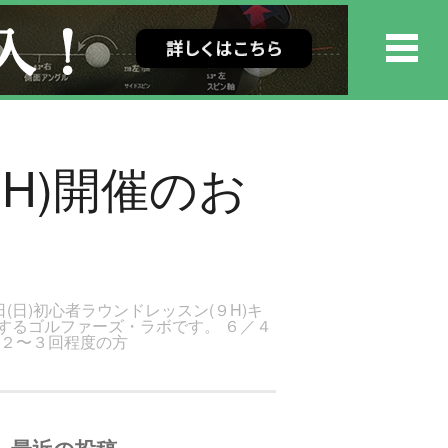
9H)開催のお
(日)初心者ラウンドレッスン(９H)キ
トするゴルファーズ・ラボです。 ６／４
が２〜３回程度の方