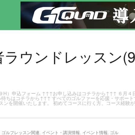
ジです。新宿区、若松河田で気軽にゴルフレッスン！
心者ラウンドレッスン(
９H）申込フォーム ↑↑↑お申し込みはコチラから↑↑↑ ６月４日
ル待ちはコチラから↑↑↑ すべてのゴルファーを応援・サポー
スンを開催いたします。 初めてコースに行く方、コース経験
,
ゴルフレッスン関連
,
イベント・講演情報
,
イベント情報
,
ゴル