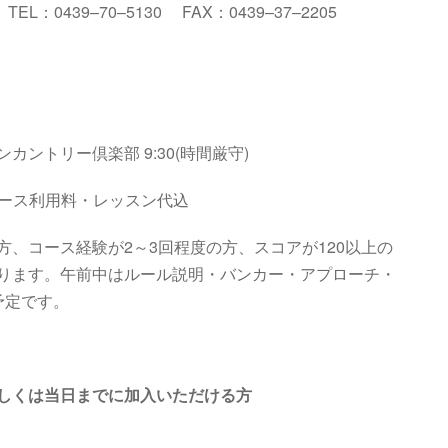
２
TEL
：
0439
–
70
–
5130
FAX
：
0439
–
37
–
2205
ンカントリー倶楽部
9:
3
0
(
時間厳守
)
・コース利用料・レッスン代込
、コース経験が2～3回程度の方、スコアが120以上の
ります。午前中はルール説明・バンカー・アプローチ・
予定です。
しくは当日までに加入いただける方