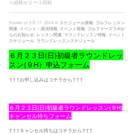
ス経験が２〜３回程
Posted on 5月 17, 2024 in
スケジュール情報
,
ゴルフレッスン
関連
,
イベント・講演情報
,
イベント情報
,
ゴルファーズラボか
らのお知らせ
,
レッスン関連
,
ラウンドレッスン情報
,
イベント
スケジュール
,
ラウンドレッスンスケジュール
６月２３日(日)初級者ラウンドレッ
スン(９H）申込フォーム
↑↑↑お申し込みはコチラから↑↑↑
６月２３日(日)初級者ラウンド
レッスン(９H)
キャンセル待ちフォーム
↑↑↑キャンセル待ちはコチラから↑↑↑