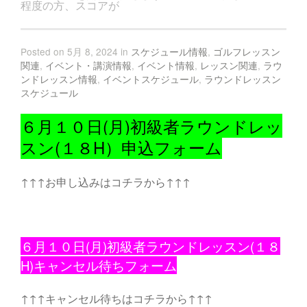
程度の方、スコアが
Posted on 5月 8, 2024 in
スケジュール情報
,
ゴルフレッスン
関連
,
イベント・講演情報
,
イベント情報
,
レッスン関連
,
ラウ
ンドレッスン情報
,
イベントスケジュール
,
ラウンドレッスン
スケジュール
６月１０日(月)初級者ラウンドレッ
スン(１８H）申込フォーム
↑↑↑お申し込みはコチラから↑↑↑
６月１０日(月)初級者ラウンドレッスン(１８
H)キャンセル待ちフォーム
↑↑↑キャンセル待ちはコチラから↑↑↑