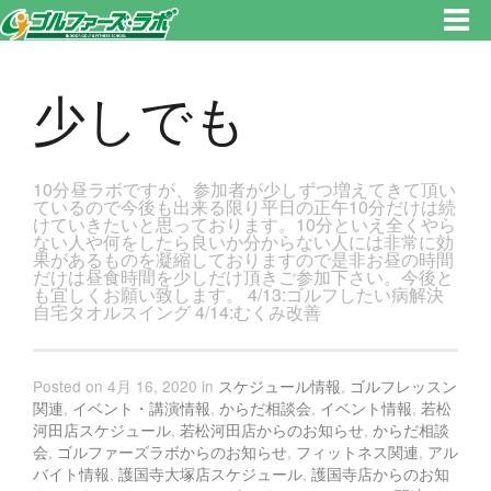
東京都新宿区・文京区ゴルフレッスンのゴルファーズ・ラボ » 少しでものページです。新宿区、若松河田で気軽にゴルフレッ
スン！
少しでも
10分昼ラボですが、参加者が少しずつ増えてきて頂い
ているので今後も出来る限り平日の正午10分だけは続
けていきたいと思っております。10分といえ全くやら
ない人や何をしたら良いか分からない人には非常に効
果があるものを凝縮しておりますので是非お昼の時間
だけは昼食時間を少しだけ頂きご参加下さい。今後と
も宜しくお願い致します。 4/13:ゴルフしたい病解決
自宅タオルスイング 4/14:むくみ改善
Posted on 4月 16, 2020 in
スケジュール情報
,
ゴルフレッスン
関連
,
イベント・講演情報
,
からだ相談会
,
イベント情報
,
若松
河田店スケジュール
,
若松河田店からのお知らせ
,
からだ相談
会
,
ゴルファーズラボからのお知らせ
,
フィットネス関連
,
アル
バイト情報
,
護国寺大塚店スケジュール
,
護国寺店からのお知