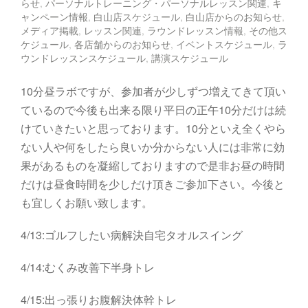
らせ
,
パーソナルトレーニング・パーソナルレッスン関連
,
キ
ャンペーン情報
,
白山店スケジュール
,
白山店からのお知らせ
,
メディア掲載
,
レッスン関連
,
ラウンドレッスン情報
,
その他ス
ケジュール
,
各店舗からのお知らせ
,
イベントスケジュール
,
ラ
ウンドレッスンスケジュール
,
講演スケジュール
10分昼ラボですが、参加者が少しずつ増えてきて頂い
ているので今後も出来る限り平日の正午10分だけは続
けていきたいと思っております。10分といえ全くやら
ない人や何をしたら良いか分からない人には非常に効
果があるものを凝縮しておりますので是非お昼の時間
だけは昼食時間を少しだけ頂きご参加下さい。今後と
も宜しくお願い致します。
4/13:ゴルフしたい病解決自宅タオルスイング
4/14:むくみ改善下半身トレ
4/15:出っ張りお腹解決体幹トレ