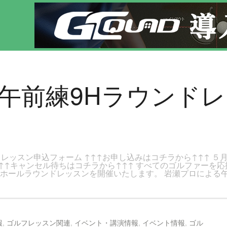
ページです。新宿区、若松河田で気軽にゴルフレッスン！
)日曜午前練9Hラウンド
ドレッスン申込フォーム ↑↑↑お申し込みはコチラから↑↑↑ ５
↑↑キャンセル待ちはコチラから↑↑↑ すべてのゴルファーを
９ホールラウンドレッスンを開催いたします。 岩瀬プロによる
報
,
ゴルフレッスン関連
,
イベント・講演情報
,
イベント情報
,
ゴル