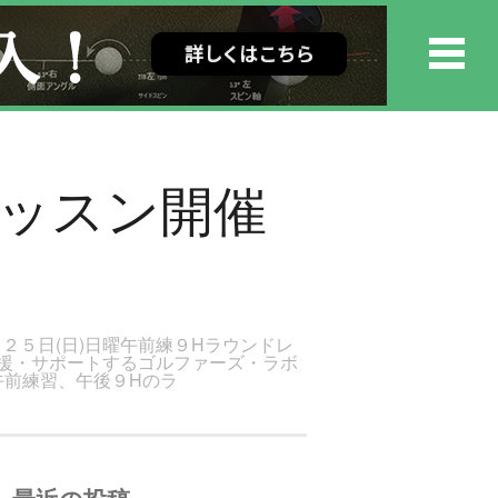
レッスン開催
月２５日(日)日曜午前練９Hラウンドレ
応援・サポートするゴルファーズ・ラボ
午前練習、午後９Hのラ