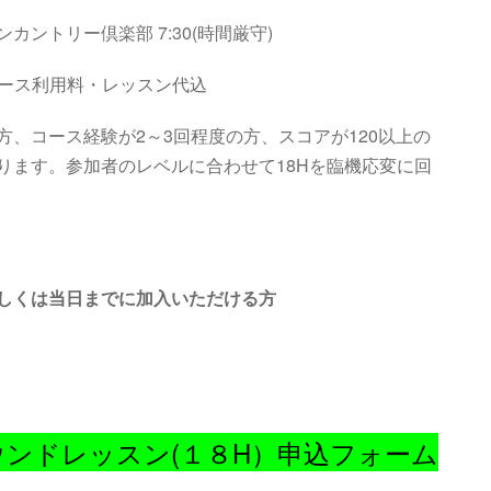
ンカントリー倶楽部
7
:3
0
(
時間厳守
)
・コース利用料・レッスン代込
、コース経験が2～3回程度の方、スコアが120以上の
ります。参加者のレベルに合わせて18Hを臨機応変に回
しくは当日までに加入いただける方
ウンドレッスン(１８H）申込フォーム