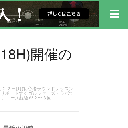
18H)開催の
月２２日(月)初心者ラウンドレッスン
援・サポートするゴルファーズ・ラボで
方、コース経験が２〜３回