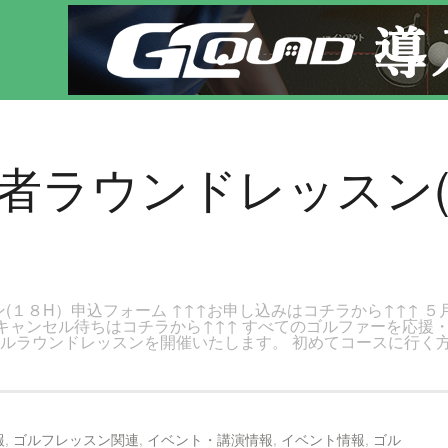
ページです。新宿区、若松河田で気軽にゴルフレッスン！
初心者ラウンドレッスン(
(１８H）申込フォーム ↑↑↑お申し込みはコチラから↑↑↑ ５
↑↑キャンセル待ちはコチラから↑↑↑ すべてのゴルファーを応
ールラウンドレッスンを開催いたします。 初めてコースに行く
報
,
ゴルフレッスン関連
,
イベント・講演情報
,
イベント情報
,
ゴル