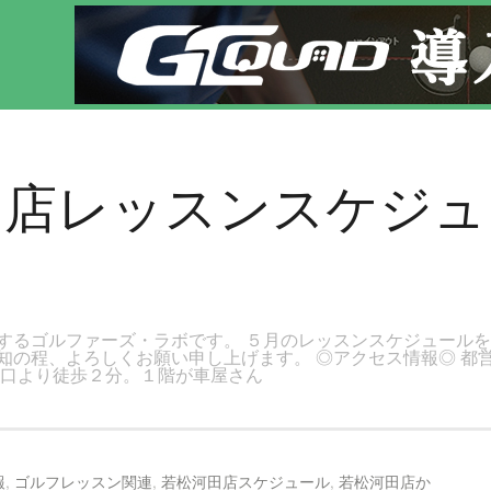
す。新宿区、若松河田で気軽にゴルフレッスン！
田店レッスンスケジ
するゴルファーズ・ラボです。 ５月のレッスンスケジュールを
知の程、よろしくお願い申し上げます。 ◎アクセス情報◎ 都
西口より徒歩２分。１階が車屋さん
報
,
ゴルフレッスン関連
,
若松河田店スケジュール
,
若松河田店か