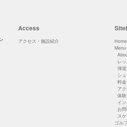
Access
Sit
ン
アクセス・施設紹介
Home
Men
Abou
レッ
弾道
シュ
料金
アク
体験
イン
お問
スケ
ゴル