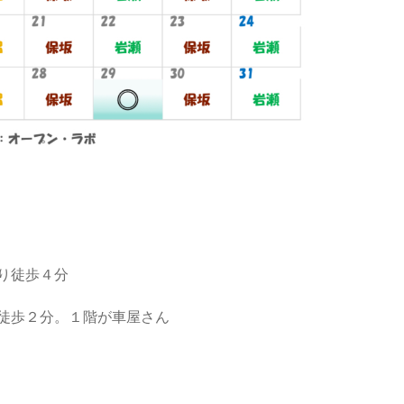
り徒歩４分
徒歩２分。１階が車屋さん