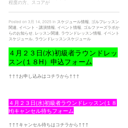
程度の方、スコアが
Posted on 3月 14, 2025 in
スケジュール情報
,
ゴルフレッスン
関連
,
イベント・講演情報
,
イベント情報
,
ゴルファーズラボか
らのお知らせ
,
レッスン関連
,
ラウンドレッスン情報
,
イベント
スケジュール
,
ラウンドレッスンスケジュール
４月２３日(水)初級者ラウンドレッ
スン(１８H）申込フォーム
↑↑↑お申し込みはコチラから↑↑↑
４月２３日(水)初級者ラウンドレッスン(１８
H)キャンセル待ちフォーム
↑↑↑キャンセル待ちはコチラから↑↑↑