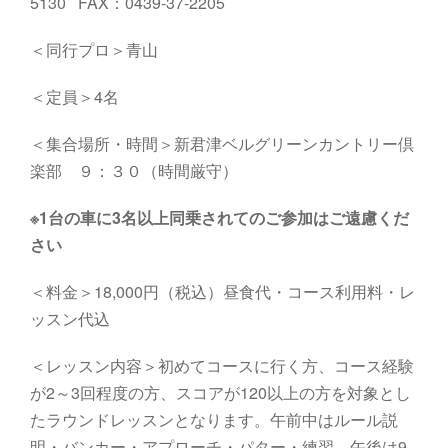
5130 FAX：0439-37-2205
＜同行プロ＞青山
＜定員＞4名
＜集合場所・時間＞新君津ベルグリーンカントリー倶
楽部 ９：３０（時間厳守）
※1台の車に3名以上同乗されてのご参加はご遠慮くだ
さい
＜料金＞18,000円（税込）昼食代・コース利用料・レ
ッスン代込
＜レッスン内容＞初めてコースに行く方、コース経験
が2～3回程度の方、スコアが120以上の方を対象とし
たラウンドレッスンとなります。午前中はルール説
明・バンカー・アプローチ・パター・練習、午後は9