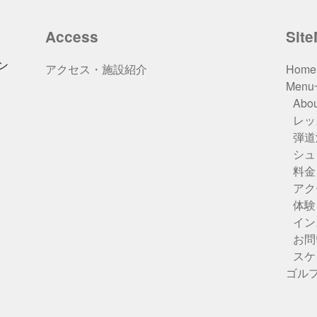
Access
Sit
ン
アクセス・施設紹介
Home
Men
Abou
レッ
弾道
シュ
料金
アク
体験
イン
お問
スケ
ゴル