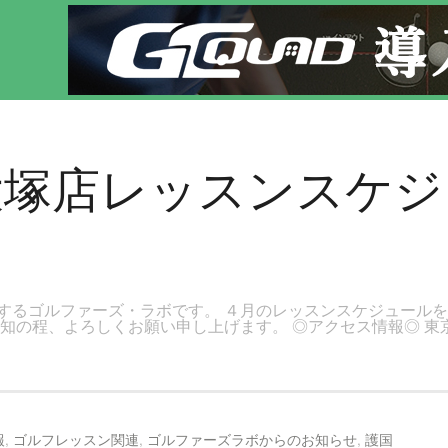
です。新宿区、若松河田で気軽にゴルフレッスン！
大塚店レッスンスケ
するゴルファーズ・ラボです。 ４月のレッスンスケジュールを
知の程、よろしくお願い申し上げます。 ◎アクセス情報◎ 東
報
,
ゴルフレッスン関連
,
ゴルファーズラボからのお知らせ
,
護国