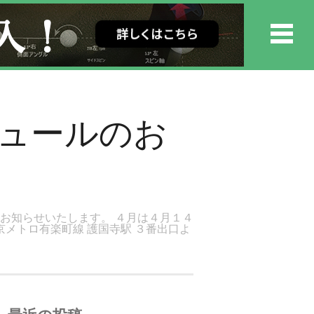
ジュールのお
お知らせいたします。 ４月は４月１４
京メトロ有楽町線 護国寺駅 ３番出口よ