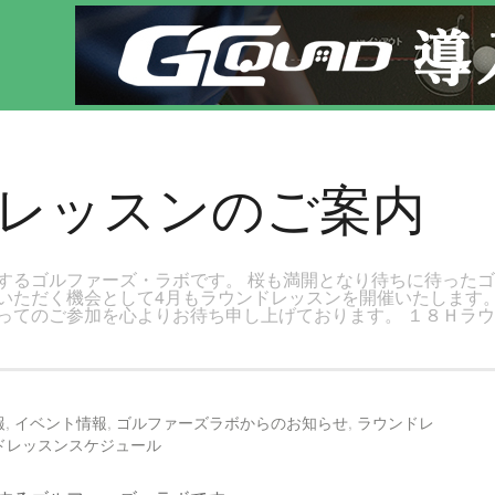
田で気軽にゴルフレッスン！
ドレッスンのご案内
するゴルファーズ・ラボです。 桜も満開となり待ちに待った
いただく機会として4月もラウンドレッスンを開催いたします。
ってのご参加を心よりお待ち申し上げております。 １８Ｈラ
報
,
イベント情報
,
ゴルファーズラボからのお知らせ
,
ラウンドレ
ドレッスンスケジュール