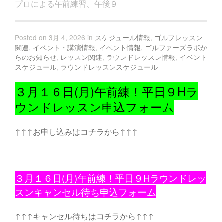
プロによる午前練習、午後９
Posted on 3月 4, 2026 in
スケジュール情報
,
ゴルフレッスン
関連
,
イベント・講演情報
,
イベント情報
,
ゴルファーズラボか
らのお知らせ
,
レッスン関連
,
ラウンドレッスン情報
,
イベント
スケジュール
,
ラウンドレッスンスケジュール
３月１６日(月)午前練！平日９Hラ
ウンドレッスン申込フォーム
↑↑↑お申し込みはコチラから↑↑↑
３月１６日(月)午前練！平日９Hラウンドレッ
スン
キャンセル
待ち申込フォーム
↑↑↑キャンセル待ちはコチラから↑↑↑