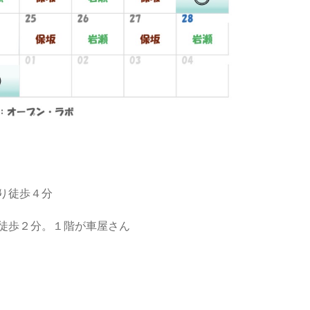
り徒歩４分
徒歩２分。１階が車屋さん