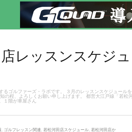
す。新宿区、若松河田で気軽にゴルフレッスン！
田店レッスンスケジ
するゴルファーズ・ラボです。 ３月のレッスンスケジュールを
周知の程、よろしくお願い申し上げます。 都営大江戸線「若松
。１階が車屋さん
報
,
ゴルフレッスン関連
,
若松河田店スケジュール
,
若松河田店か