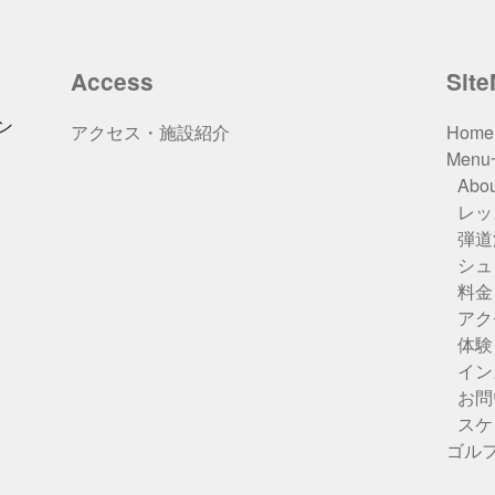
Access
Sit
ン
アクセス・施設紹介
Home
Men
Abou
レッ
弾道
シュ
料金
アク
体験
イン
お問
スケ
ゴル