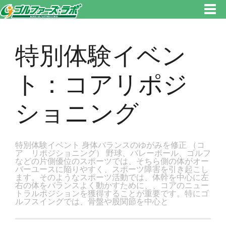
東京都新宿区・文京区ゴルフレッスンのゴルファーズ・ラボ » 特別体験イベント：コアリポジショニングのページです。新宿
区、若松河田で気軽にゴルフレッスン！
特別体験イベン
ト：コアリポジ
ショニング
特別体験イベント 身体バランスのゆがみを修正 （コ
ア リポジショニング） 野球、バレーボール、ゴルフ
などの片側優位のスポーツでは、そちら側の体がオー
バーユースに陥りやすく、スポーツ障害を引き起こし
ます。そのようなスポーツ活動では、体幹を中心に左
右の体をバランスよく動かすために、、コアのニュー
トラルポジションを獲得することが重要です。特にゴ
ルフスイングでは、骨盤や股関節を中心と