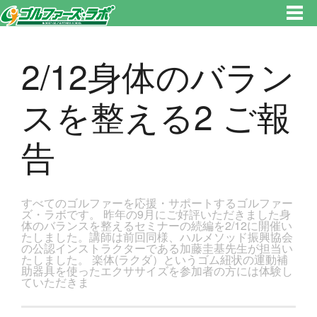
東京都新宿区・文京区ゴルフレッスンのゴルファーズ・ラボ » 2/12身体のバランスを整える2 ご報告のページです。新宿区、
若松河田で気軽にゴルフレッスン！
2/12身体のバラン
スを整える2 ご報
告
すべてのゴルファーを応援・サポートするゴルファー
ズ・ラボです。 昨年の9月にご好評いただきました身
体のバランスを整えるセミナーの続編を2/12に開催い
たしました。講師は前回同様、ハルメソッド振興協会
の公認インストラクターである加藤圭基先生が担当い
たしました。 楽体(ラクダ）というゴム紐状の運動補
助器具を使ったエクササイズを参加者の方には体験し
ていただきま