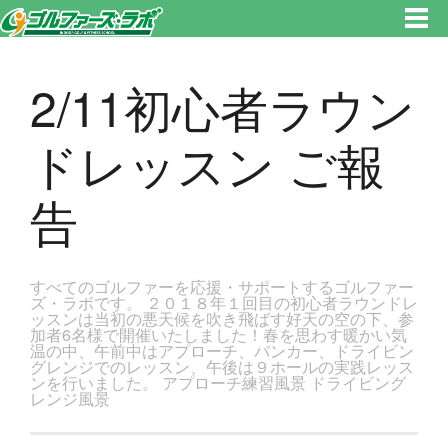
東京都新宿区・文京区ゴルフレッスンのゴルファーズ・ラボ » 2/11初心者ラウンドレッスン ご報告のページです。新宿区、若
松河田で気軽にゴルフレッスン！
2/11初心者ラウン
ドレッスン ご報
告
すべてのゴルファーを応援・サポートするゴルファー
ズ・ラボです。 ２０１８年１回目の初心者ラウンドレ
ッスンは当初の悪天候を吹き飛ばす好天の空の下、参
加者6名様で開催いたしました！春を思わす暖かい気
温の中、午前中はアプローチ、バンカー、ドライビン
グレンジでのレッスン、午後は９ホールの実践レッス
ンを行いました。 アプローチ練習風景 ドライビング
レンジ風景