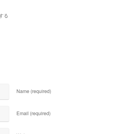
する
Name (required)
Email (required)