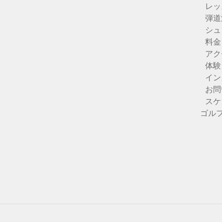
レッ
弾道
シュ
料金
アク
体験
イン
お問
スケ
ゴル