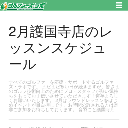
東京都新宿区・文京区ゴルフレッスンのゴルファーズ・ラボ » 2月護国寺店のレッスンスケジュールのページです。新宿区、
若松河田で気軽にゴルフレッスン！
2月護国寺店のレ
ッスンスケジュ
ール
すべてのゴルファーを応援・サポートするゴルファー
ズ・ラボです。 まだまだ寒い日が続きますが、皆さま
のゴルフ技術向上のためにプロ・スタッフが熱い気持
ちをもってお手伝いさせていただきます！何卒よろし
くお願いいたします。 2月はラウンドレッスンをはじ
めイベントが目白押しです。お時間の許される方は是
非ご参加をお待ちしております。 音羽こと護国寺店