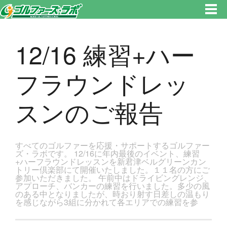
東京都新宿区・文京区ゴルフレッスンのゴルファーズ・ラボ » 12/16 練習+ハーフラウンドレッスンのご報告のページです。
新宿区、若松河田で気軽にゴルフレッスン！
12/16 練習+ハー
フラウンドレッ
スンのご報告
すべてのゴルファーを応援・サポートするゴルファー
ズ・ラボです。 12/16に年内最後のイベント、練習
+ハーフラウンドレッスンを新君津ベルグリーンカン
トリー倶楽部にて開催いたしました。１１名の方にご
参加いただきました。 午前中はドライビングレンジ、
アプローチ、バンカーの練習を行いました。多少の風
のある中となりましたが、時おり射す日差しの温もり
を感じながら3組に分かれて各エリアでの練習を参