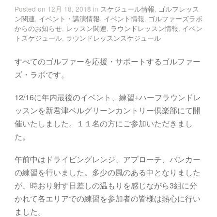
Posted on 12月 18, 2018 in
スケジュール情報
,
ゴルフレッス
ン関連
,
イベント・講演情報
,
イベント情報
,
ゴルファーズラボ
からのお知らせ
,
レッスン関連
,
ラウンドレッスン情報
,
イベン
トスケジュール
,
ラウンドレッスンスケジュール
すべてのゴルファーを応援・サポートするゴルファー
ズ・ラボです。
12/16に年内最後のイベント、練習+ハーフラウンドレ
ッスンを新君津ベルグリーンカントリー倶楽部にて開
催いたしました。１１名の方にご参加いただきまし
た。
午前中はドライビングレンジ、アプローチ、バンカー
の練習を行いました。多少の風のある中となりました
が、時おり射す日差しの温もりを感じながら3組に分
かれて各エリアでの練習を参加者の皆様は熱心に行い
ました。