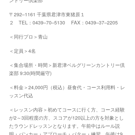
ントリー倶楽部
〒
292
–
1161
千葉県君津市東猪原１
２
TEL
：
0439
–
70
–
5130
FAX
：
0439
–
37
–
2205
＜同行プロ＞青山
＜定員＞4名
＜集合場所・時間＞
新君津ベルグリーンカントリー倶
楽部
9:
3
0
(
時間厳守
)
＜料金＞24,000円（税込）昼食代・コース利用料・レ
ッスン代込
＜レッスン内容＞初めてコースに行く方、コース経験
が2～3回程度の方、スコアが120以上の方を対象とし
たラウンドレッスンとなります。午前中はルール説
明・バンカー・アプローチ・パター・練習、午後は9