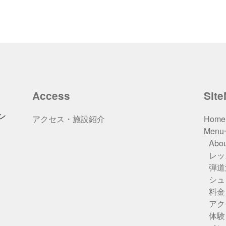
Access
Sit
ン
アクセス・施設紹介
Home
Men
Abou
レッ
弾道
シュ
料金
アク
体験