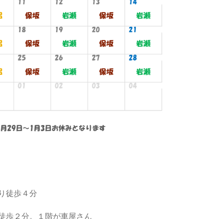
り徒歩４分
徒歩２分。１階が車屋さん