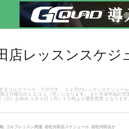
です。新宿区、若松河田で気軽にゴルフレッスン！
河田店レッスンスケジ
するゴルファーズ・ラボです。 １２月のレッスンスケジュー
第３月曜日の１２/２１（月）になります。 また年末年始の営
日（日）お休み １月４日（月）１０時より通常営業 となります
報
,
ゴルフレッスン関連
,
若松河田店スケジュール
,
若松河田店か