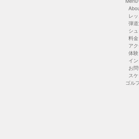
Men
Abou
レッ
弾道
シュ
料金
アク
体験
イン
お問
スケ
ゴル