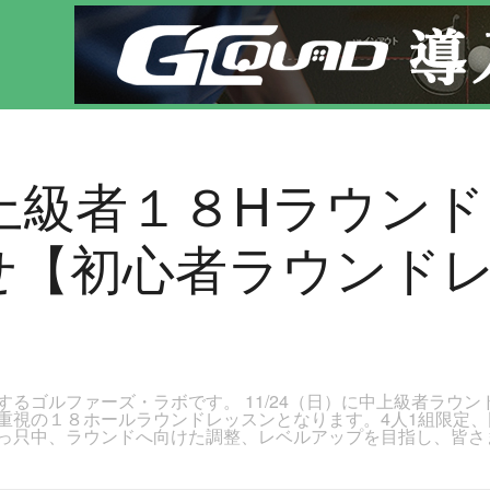
せ【初心者ラウンドレッスン同時開催】のページです。新宿区、若松河田で気軽にゴルフレッスン！
日)中上級者１８Hラウン
せ【初心者ラウンド
るゴルファーズ・ラボです。 11/24（日）に中上級者ラウ
重視の１８ホールラウンドレッスンとなります。4人1組限定
っ只中、ラウンドへ向けた調整、レベルアップを目指し、皆さ