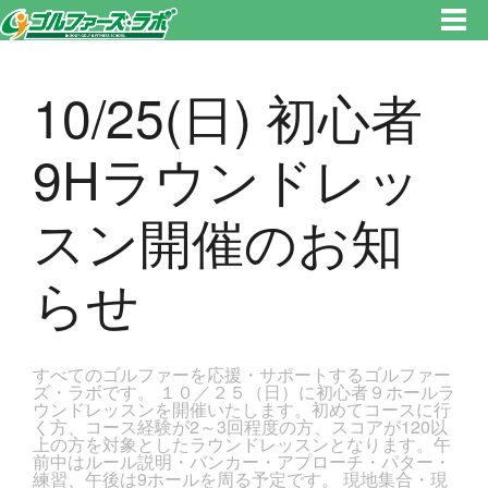
東京都新宿区・文京区ゴルフレッスンのゴルファーズ・ラボ » 10/25(日) 初心者9Hラウンドレッスン開催のお知らせのページ
です。新宿区、若松河田で気軽にゴルフレッスン！
10/25(日) 初心者
9Hラウンドレッ
スン開催のお知
らせ
すべてのゴルファーを応援・サポートするゴルファー
ズ・ラボです。 １０／２５（日）に初心者９ホールラ
ウンドレッスンを開催いたします。初めてコースに行
く方、コース経験が2～3回程度の方、スコアが120以
上の方を対象としたラウンドレッスンとなります。午
前中はルール説明・バンカー・アプローチ・パター・
練習、午後は9ホールを周る予定です。 現地集合・現