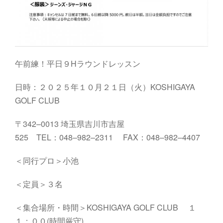
午前練！平日９Hラウンドレッスン
日時：２０２５年１０月２１日（火）
KOSHIGAYA
GOLF
CLUB
〒
342
–
0013
埼玉県吉川市吉屋
525
TEL
：
048
–
982
–
2311
FAX
：
048
–
982
–
4407
＜同行プロ＞小池
＜定員＞３名
＜集合場所・時間＞
KOSHIGAYA
GOLF
CLUB
１
１：００
(
時間厳守
)