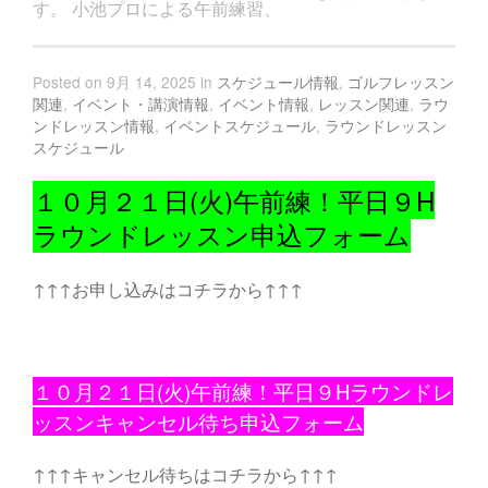
す。 小池プロによる午前練習、
Posted on 9月 14, 2025 in
スケジュール情報
,
ゴルフレッスン
関連
,
イベント・講演情報
,
イベント情報
,
レッスン関連
,
ラウ
ンドレッスン情報
,
イベントスケジュール
,
ラウンドレッスン
スケジュール
１０月２１日(火)午前練！平日９H
ラウンドレッスン申込フォーム
↑↑↑お申し込みはコチラから↑↑↑
１０月２１日(火)午前練！平日９Hラウンドレ
ッスンキャンセル待ち申込フォーム
↑↑↑キャンセル待ちはコチラから↑↑↑