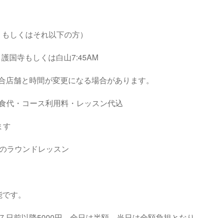
後、もしくはそれ以下の方）
護国寺もしくは白山7:45AM
合店舗と時間が変更になる場合があります。
・昼食代・コース利用料・レッスン代込
ます
視のラウンドレッスン
能です。
７日前以降5000円。全日は半額。当日は全額負担となり