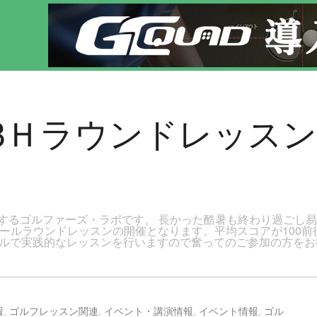
です。新宿区、若松河田で気軽にゴルフレッスン！
平日18Ｈラウンドレッ
するゴルファーズ・ラボです。 長かった酷暑も終わり過ごし
18ホールラウンドレッスンの開催となります。平均スコアが10
ルで実践的なレッスンを行いますので奮ってのご参加の方をお待
報
,
ゴルフレッスン関連
,
イベント・講演情報
,
イベント情報
,
ゴル