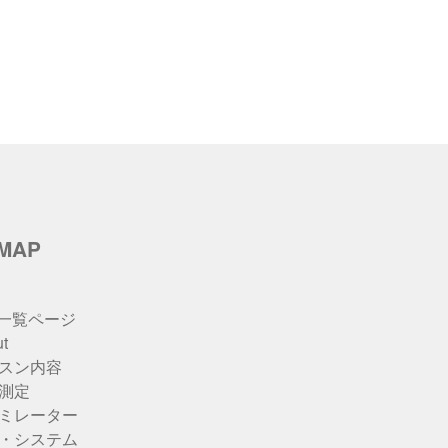
eMAP
u一覧ページ
t
スン内容
測定
ミレーター
・システム