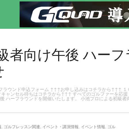
のページです。新宿区、若松河田で気軽にゴルフレッスン！
) 初級者向け午後 ハ
せ
フラウンド申込フォーム ↑↑↑お申し込みはコチラから↑↑↑ １
↑キャンセル待ちはコチラから↑↑↑ すべてのゴルファーを応
午後 ハーフラウンドを開催いたします。 小池プロによる初級者
報
,
ゴルフレッスン関連
,
イベント・講演情報
,
イベント情報
,
ゴル