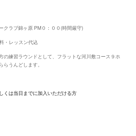
ークラブ錦ヶ原
PM０：００
(
時間厳守
)
用料・レッスン代込
方の練習ラウンドとして、フラットな河川敷コース９ホ
ららうんどします。
しくは当日までに加入いただける方