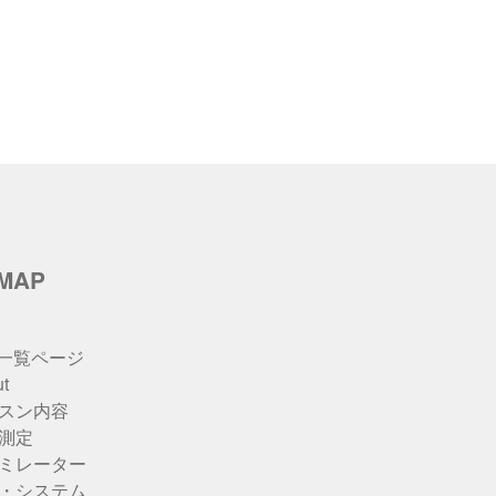
eMAP
u一覧ページ
t
スン内容
測定
ミレーター
・システム