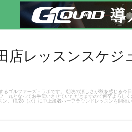
です。新宿区、若松河田で気軽にゴルフレッスン！
河田店レッスンスケジ
するゴルファーズ・ラボです。 朝晩の涼しさが秋を感じる今
フ一丸となってお手伝いさせていただきますので何卒よろしくお
レッスン、10/23（水）に中上級者ハーフラウンドレッスンを開