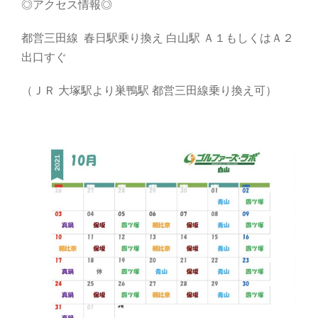
◎アクセス情報◎
都営三田線 春日駅乗り換え 白山駅 Ａ１もしくはＡ２
出口すぐ
（ＪＲ 大塚駅より巣鴨駅 都営三田線乗り換え可）