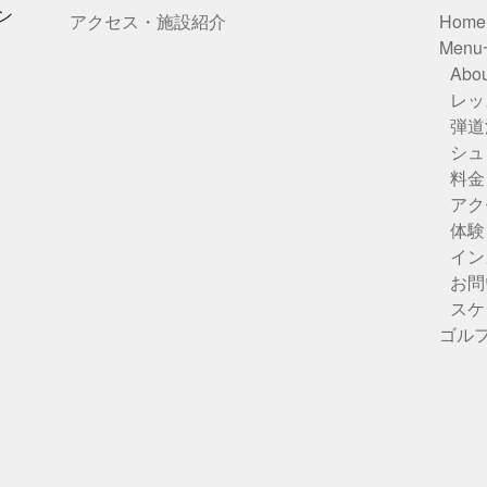
ン
アクセス・施設紹介
Home
Men
Abou
レッ
弾道
シュ
料金
アク
体験
イン
お問
スケ
ゴル