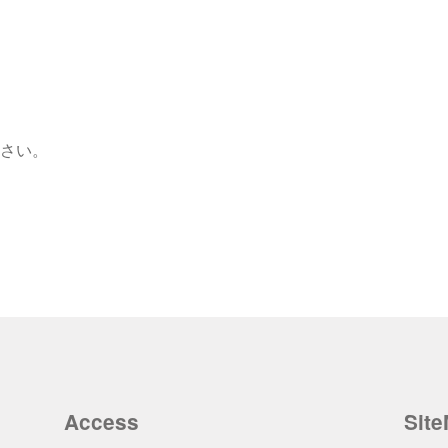
さい。
Access
Sit