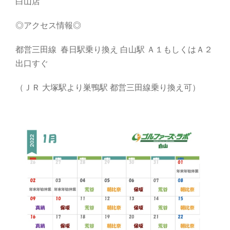
白山店
◎アクセス情報◎
都営三田線 春日駅乗り換え 白山駅 Ａ１もしくはＡ２
出口すぐ
（ＪＲ 大塚駅より巣鴨駅 都営三田線乗り換え可）