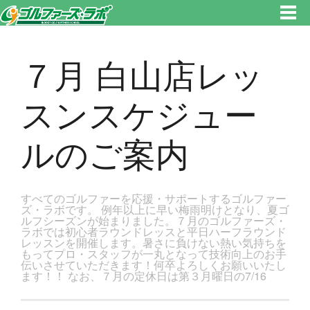
東京都新宿区・文京区ゴルフレッスンのゴルファーズ・ラボ » ７月 白山店レッスンスケジュールのご案内のページです。新
宿区、若松河田で気軽にゴルフレッスン！
７月 白山店レッ
スンスケジュー
ルのご案内
すべてのゴルファーを応援・サポートするゴルファー
ズ・ラボです。 例年以上に早い梅雨明けとなり、夏ゴ
ルフシーズンが始まりました。７月のゴルファーズ・
ラボでは初心者ラウンドレッスと平日ハーフラウンド
レッスンを開催します。暑さに負けない熱い気持ちを
もってプロ・スタッフが一丸となって技術向上のお手
伝いさせていただきます！何卒よろしくお願いいたし
ます！！ なお、７月の定休日は第３月曜日の7/16