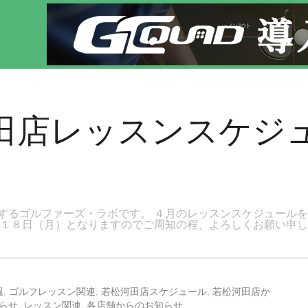
です。新宿区、若松河田で気軽にゴルフレッスン！
河田店レッスンスケジ
するゴルファーズ・ラボです。 ４月のレッスンスケジュール
月１８日（月）となりますのでご周知の程、よろしくお願い申し
報
,
ゴルフレッスン関連
,
若松河田店スケジュール
,
若松河田店か
らせ
,
レッスン関連
,
各店舗からのお知らせ