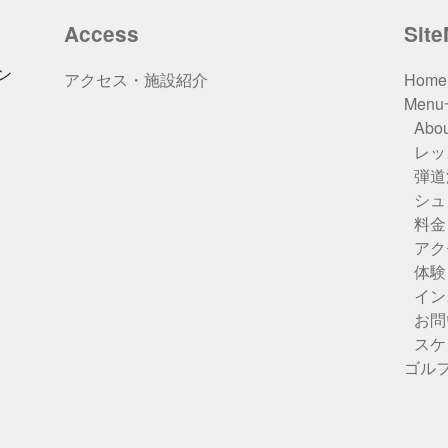
Access
Sit
ン
アクセス・施設紹介
Home
Men
Abou
レッ
弾道
シュ
料金
アク
体験
イン
お問
スケ
ゴル