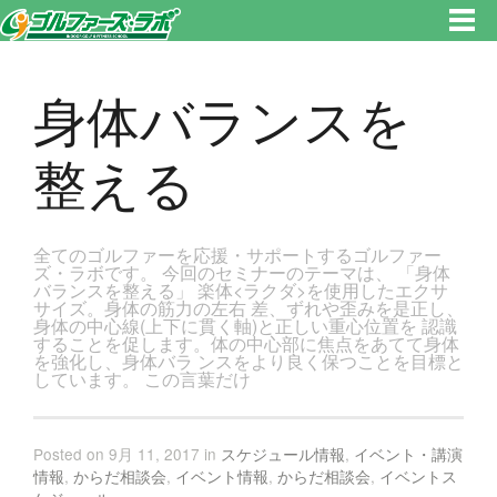
東京都新宿区・文京区ゴルフレッスンのゴルファーズ・ラボ » 身体バランスを整えるのページです。新宿区、若松河田で気軽
にゴルフレッスン！
身体バランスを
整える
全てのゴルファーを応援・サポートするゴルファー
ズ・ラボです。 今回のセミナーのテーマは、 「身体
バランスを整える」 楽体<ラクダ>を使用したエクサ
サイズ。身体の筋力の左右 差、ずれや歪みを是正し、
身体の中心線(上下に貫く軸)と正しい重心位置を 認識
することを促します。体の中心部に焦点をあてて身体
を強化し、身体バラ ンスをより良く保つことを目標と
しています。 この言葉だけ
Posted on 9月 11, 2017 in
スケジュール情報
,
イベント・講演
情報
,
からだ相談会
,
イベント情報
,
からだ相談会
,
イベントス