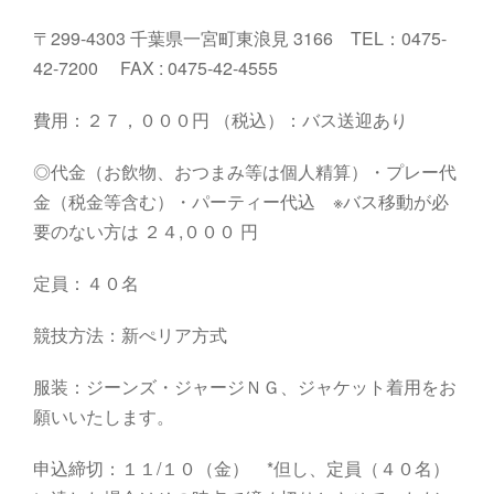
〒299-4303 千葉県一宮町東浪見 3166 TEL：0475-
42-7200 FAX : 0475-42-4555
費用：２７，０００円 （税込）：バス送迎あり
◎代金（お飲物、おつまみ等は個人精算）・プレー代
金（税金等含む）・パーティー代込 ※バス移動が必
要のない方は ２４,０００ 円
定員：４０名
競技方法：新ぺリア方式
服装：ジーンズ・ジャージＮＧ、ジャケット着用をお
願いいたします。
申込締切：１１/１０（金） *但し、定員（４０名）